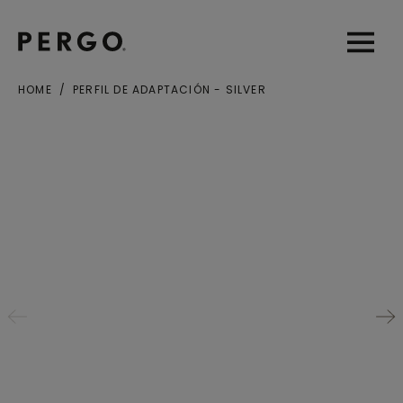
Open sear
Open
HOME
PERFIL DE ADAPTACIÓN - SILVER
Ciudad o Código postal