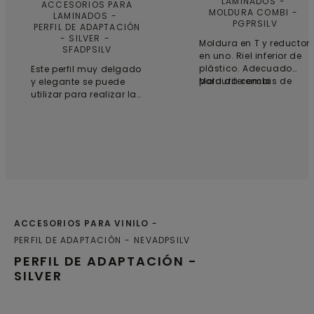
LAMINADOS
ACCESORIOS PARA
MOLDURA COMBI
LAMINADOS
PGPRSILV
PERFIL DE ADAPTACIÓN
- SILVER
Moldura en T y reductor
SFADPSILV
en uno. Riel inferior de
plástico. Adecuado
Este perfil muy delgado
para diferencias de
Moldura combi
y elegante se puede
altura de entre 0 y
utilizar para realizar la
12,3 mm.
transición entre un
suelo superior y otro
inferior. Aluminio de
calidad resistente al
desgaste. Instalación
con el subperfil
proporcionado. Pegue
el subperfil en el
subsuelo y, a
continuación, presione
ACCESORIOS PARA VINILO
el perfil de adaptación
PERFIL DE ADAPTACIÓN
NEVADPSILV
en el subperfil.
Sugerencia: utilice un
PERFIL DE ADAPTACIÓN -
martillo y el taco de
SILVER
impacto de para
ayudarle a presionar el
perfil de adaptación en