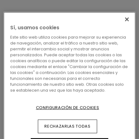
Sí, usamos cookies
Este sitio web utiliza cookies para mejorar su experiencia
de navegación, analizar el tráfico a nuestro sitio web,
permitir el intercambio social y mostrar anuncios
ACCESORIOS PARA VINILO
PERFIL DE ADAPTACIÓN
personalizados. Puede aceptar todas las cookies o las
NEVADPSILV
cookies analíticas o puede editar la configuración de las
PERFIL DE ADAPTACIÓN -
cookies mediante el enlace "Cambiar la configuración de
las cookies" a continuación. Las cookies esenciales y
SILVER
funcionales son necesarias para el correcto
funcionamiento de nuestro sitio web. Otras cookies solo
se establecen una vez que las haya aceptado.
Perfiles
CONFIGURACIÓN DE COOKIES
LOCALICE SU DISTRIBUIDOR
RECHAZARLAS TODAS
MÁS CERCANO