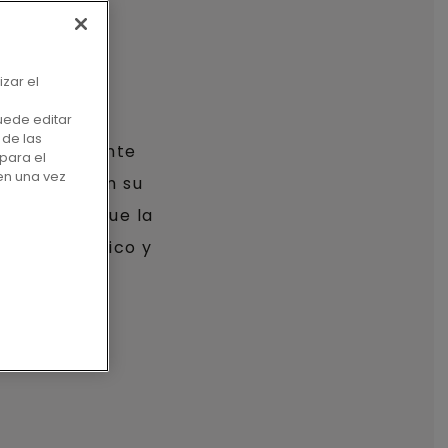
 REAL.
izar el
uede editar
 de las
extremadamente
para el
en una vez
scandinavo en su
os para lo que la
 suelo vinílico y
para usted.