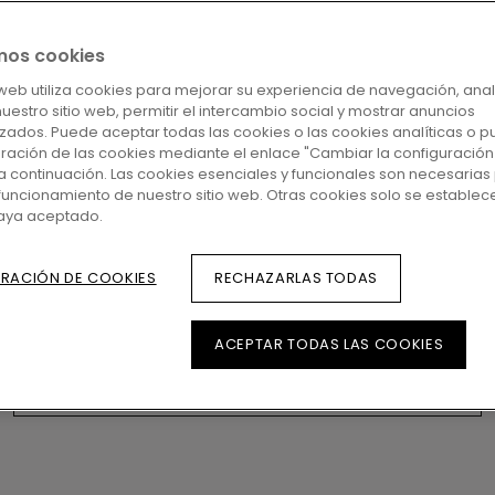
mos cookies
. SUELOS PARA LA VIDA
o web utiliza cookies para mejorar su experiencia de navegación, anal
 nuestro sitio web, permitir el intercambio social y mostrar anuncios
zados. Puede aceptar todas las cookies o las cookies analíticas o p
uración de las cookies mediante el enlace "Cambiar la configuración
icamos suelos extraordinariamente bonitos y 
a continuación. Las cookies esenciales y funcionales son necesarias 
funcionamiento de nuestro sitio web. Otras cookies solo se establec
n atajos ni concesiones, solo diseño funcional e
haya aceptado.
. Suelos que son fáciles de instalar y están list
 Y con una de las gamas más amplias en parquet,
RACIÓN DE COOKIES
RECHAZARLAS TODAS
nado, seguro que encuentra la opción perfecta 
ACEPTAR TODAS LAS COOKIES
Descubra todos los suelos disponibles