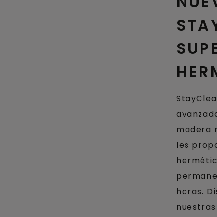
NUE
STA
SUPE
HER
StayClea
avanzada
madera n
les prop
hermétic
permanez
horas. D
nuestra