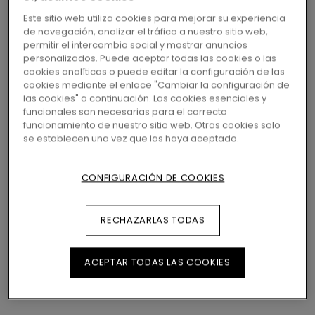
Este sitio web utiliza cookies para mejorar su experiencia
de navegación, analizar el tráfico a nuestro sitio web,
43,20
€/m²
3 variantes
Disponible en
permitir el intercambio social y mostrar anuncios
personalizados. Puede aceptar todas las cookies o las
PVP Recomendado (IVA
cookies analíticas o puede editar la configuración de las
Incluido)
cookies mediante el enlace "Cambiar la configuración de
las cookies" a continuación. Las cookies esenciales y
ENCUENTRE UNA TIENDA CERCA
funcionales son necesarias para el correcto
funcionamiento de nuestro sitio web. Otras cookies solo
¿Quiere ver este suelo en la vida real? ¿Le
se establecen una vez que las haya aceptado.
queda alguna pregunta por hacer? ¡No se
preocupe! Siempre hay una tienda de Pergo
CONFIGURACIÓN DE COOKIES
cerca.
RECHAZARLAS TODAS
BUSCAR
ACEPTAR TODAS LAS COOKIES