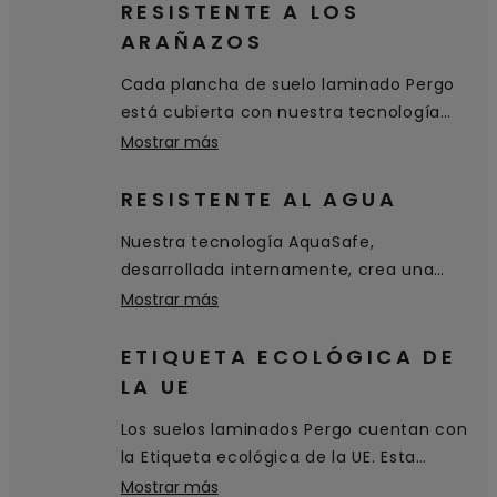
RESISTENTE A LOS
ARAÑAZOS
Cada plancha de suelo laminado Pergo
está cubierta con nuestra tecnología
patentada TitanX™. Esta capa superior
Mostrar más
de alta calidad proporciona a su suelo
una excelente resistencia a los arañazos
RESISTENTE AL AGUA
y al desgaste, y hace que sea higiénico y
Nuestra tecnología AquaSafe,
fácil de limpiar.
desarrollada internamente, crea una
superficie sellada 100 % hermética que
Mostrar más
llega hasta los biseles y evita que el agua
penetre en el suelo. Simplemente se
ETIQUETA ECOLÓGICA DE
queda sobre la superficie y se puede
LA UE
limpiar fácilmente.
Los suelos laminados Pergo cuentan con
la Etiqueta ecológica de la UE. Esta
certificación de excelencia
Mostrar más