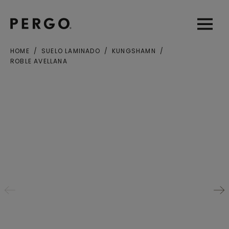
Open sear
Open
HOME
SUELO LAMINADO
KUNGSHAMN
ROBLE AVELLANA
Ciudad o Código postal