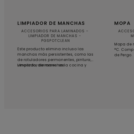
LIMPIADOR DE MANCHAS
MOPA
ACCESORIOS PARA LAMINADOS
ACCESO
LIMPIADOR DE MANCHAS
M
PGSPOTCLEAN
Mopa de m
Este producto elimina incluso las
°C. Compa
manchas más persistentes, como las
de Pergo.
de rotuladores permanentes, pintura,
vino tinto, derrames en la cocina y
Limpiador de manchas
muchas más. El limpiador de
mancha se ha desarrollado
específicamente para suelos Pergo.