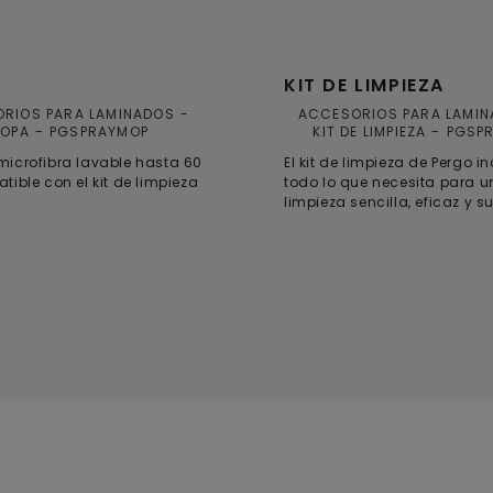
KIT DE LIMPIEZA
RIOS PARA LAMINADOS
ACCESORIOS PARA LAMI
OPA
PGSPRAYMOP
KIT DE LIMPIEZA
PGSPR
icrofibra lavable hasta 60
El kit de limpieza de Pergo i
tible con el kit de limpieza
todo lo que necesita para 
limpieza sencilla, eficaz y 
su suelo Pergo. El kit incluye
con un depósito de agua rel
mopa de microfibra reutiliza
lavable, y botella de Floor C
l.