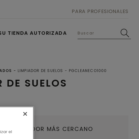
PARA PROFESIONALES
SU TIENDA AUTORIZADA
NADOS
LIMPIADOR DE SUELOS
PGCLEANECO1000
R DE SUELOS
U DISTRIBUIDOR MÁS CERCANO
izar el