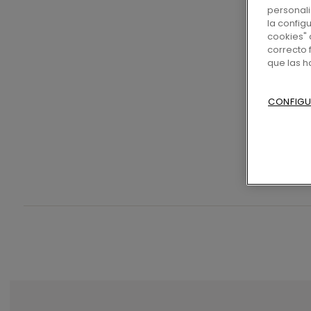
personali
la config
cookies" 
correcto 
que las 
CONFIGU