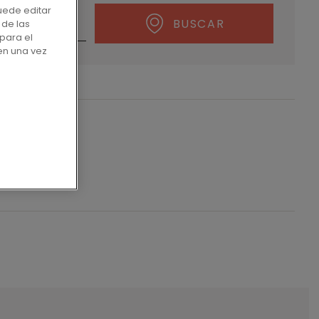
uede editar
BUSCAR
 de las
para el
en una vez