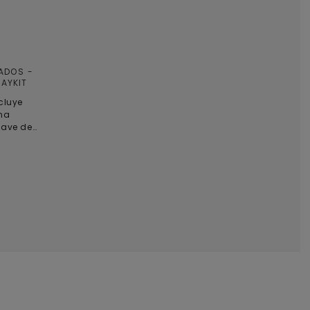
NADOS
AYKIT
ncluye
una
suave de
: Fregona
lenable,
ble y
leaner de 1