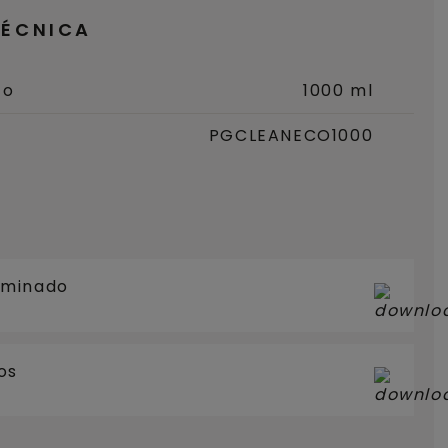
TÉCNICA
to
1000 ml
PGCLEANECO1000
aminado
os