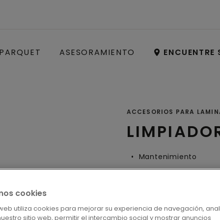
PARQUET
ASESORAMIENTO
ENCUENTRE 
ACCESORIOS PARA LAMI
LIMPIADO
Mantenimiento
mos cookies
LOCALICE S
o web utiliza cookies para mejorar su experiencia de navegación, anal
 nuestro sitio web, permitir el intercambio social y mostrar anuncios