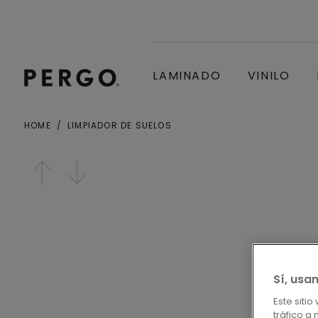
LAMINADO
VINILO
HOME
LIMPIADOR DE SUELOS
Ciudad o Código postal
Open image in lightbox
Sí, usa
Este siti
tráfico a