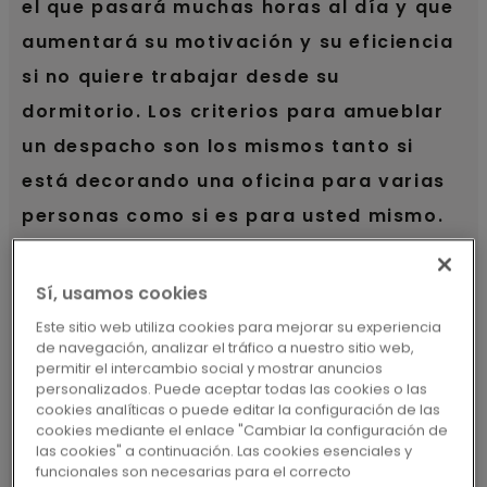
el que pasará muchas horas al día y que
aumentará su motivación y su eficiencia
si no quiere trabajar desde su
dormitorio. Los criterios para amueblar
un despacho son los mismos tanto si
está decorando una oficina para varias
personas como si es para usted mismo.
El espacio de trabajo debe ser práctico,
acogedor y creativo.
Sí, usamos cookies
Este sitio web utiliza cookies para mejorar su experiencia
de navegación, analizar el tráfico a nuestro sitio web,
DESCUBRA TODOS LOS SUELOS PARA
permitir el intercambio social y mostrar anuncios
DESPACHOS
personalizados. Puede aceptar todas las cookies o las
cookies analíticas o puede editar la configuración de las
cookies mediante el enlace "Cambiar la configuración de
las cookies" a continuación. Las cookies esenciales y
funcionales son necesarias para el correcto