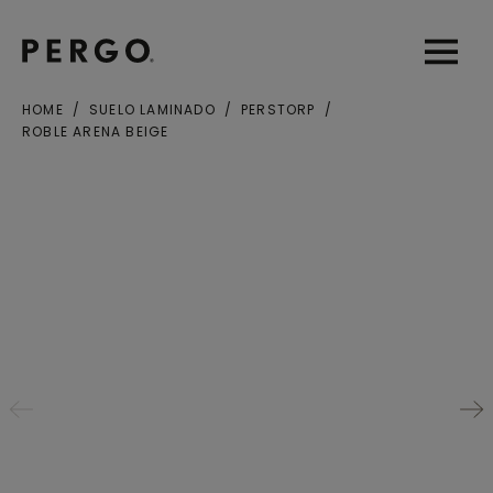
Open sear
Open
HOME
SUELO LAMINADO
PERSTORP
ROBLE ARENA BEIGE
Ciudad o Código postal