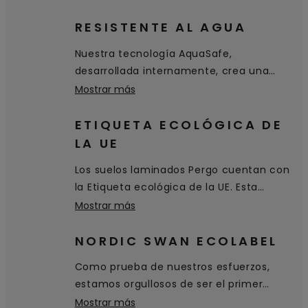
de alta calidad proporciona a su suelo
una excelente resistencia a los arañazos
RESISTENTE AL AGUA
y al desgaste, y hace que sea higiénico y
Nuestra tecnología AquaSafe,
fácil de limpiar.
desarrollada internamente, crea una
superficie sellada 100 % hermética que
Mostrar más
llega hasta los biseles y evita que el agua
penetre en el suelo. Simplemente se
ETIQUETA ECOLÓGICA DE
queda sobre la superficie y se puede
LA UE
limpiar fácilmente.
Los suelos laminados Pergo cuentan con
la Etiqueta ecológica de la UE. Esta
certificación de excelencia
Mostrar más
medioambiental se concede a productos
y servicios que cumplen con altos
NORDIC SWAN ECOLABEL
estándares medioambientales a lo largo
Como prueba de nuestros esfuerzos,
de su ciclo de vida: desde la extracción
estamos orgullosos de ser el primer
de materias primas hasta la producción,
fabricante de suelos en recibir la
Mostrar más
distribución y eliminación.