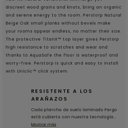
discreet wood grains and knots, bring an organic
and serene energy to the room. Perstorp Natural
Beige Oak small planks without bevels make
your rooms appear endless, no matter their size.
The protective TitanX™ top layer gives Perstorp
high resistance to scratches and wear and
thanks to AquaSafe the floor is waterproof and
worry-free. Perstorp is quick and easy to install
with Uniclic™ click system.
RESISTENTE A LOS
ARAÑAZOS
Cada plancha de suelo laminado Pergo
está cubierta con nuestra tecnología
patentada TitanX™. Esta capa superior
Mostrar más