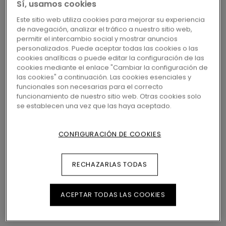
Sí, usamos cookies
Este sitio web utiliza cookies para mejorar su experiencia
de navegación, analizar el tráfico a nuestro sitio web,
28,45
€/m²
2 variantes
Disponible en
permitir el intercambio social y mostrar anuncios
PVP Recomendado (IVA
personalizados. Puede aceptar todas las cookies o las
Incluido)
cookies analíticas o puede editar la configuración de las
cookies mediante el enlace "Cambiar la configuración de
las cookies" a continuación. Las cookies esenciales y
ENCUENTRE UNA TIENDA CERCA
funcionales son necesarias para el correcto
funcionamiento de nuestro sitio web. Otras cookies solo
¿Quiere ver este suelo en la vida real? ¿Le
se establecen una vez que las haya aceptado.
queda alguna pregunta por hacer? ¡No se
preocupe! Siempre hay una tienda de Pergo
cerca.
CONFIGURACIÓN DE COOKIES
RECHAZARLAS TODAS
BUSCAR
ACEPTAR TODAS LAS COOKIES