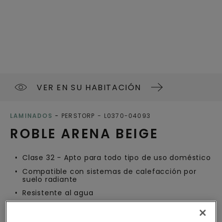
VER EN SU HABITACIÓN
LAMINADOS
PERSTORP
L0370-04093
ROBLE ARENA BEIGE
Clase 32 - Apto para todo tipo de uso doméstico
Compatible con sistemas de calefacción por
suelo radiante
Resistente al agua
Etiqueta ecológica de la UE
Nordic Swan Ecolabel