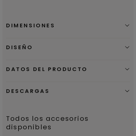
etiqueta ecológica Nordic Swan, que
certifica que nuestros productos son una
buena opción medioambiental.
DIMENSIONES
DISEÑO
DATOS DEL PRODUCTO
DESCARGAS
Todos los accesorios
disponibles