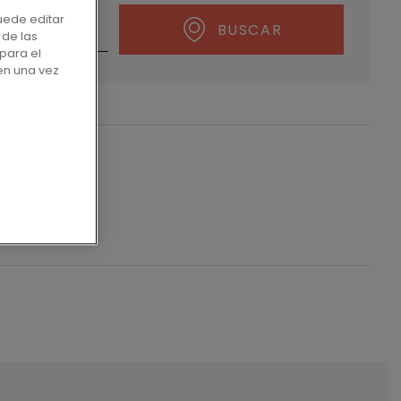
uede editar
BUSCAR
 de las
para el
en una vez