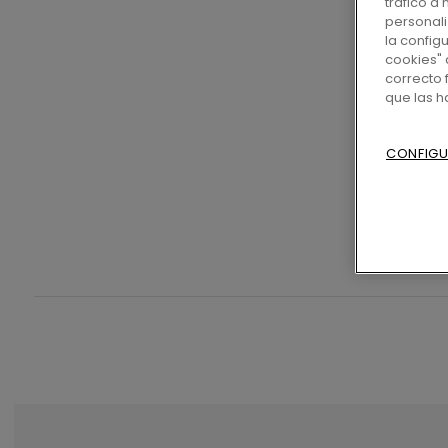
tráfico a
personali
la config
cookies" 
correcto 
que las 
CONFIGU