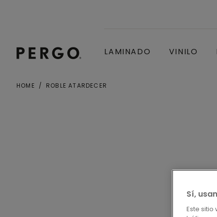
LAMINADO
VINILO
HOME
ROBLE ATARDECER
Ciudad o Código postal
Sí, usa
Este siti