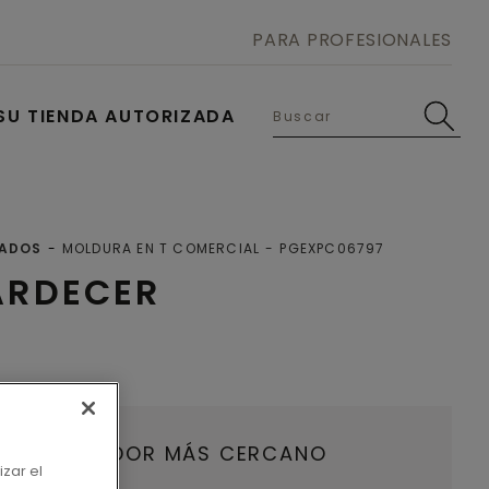
PARA PROFESIONALES
SU TIENDA AUTORIZADA
NADOS
MOLDURA EN T COMERCIAL
PGEXPC06797
ARDECER
U DISTRIBUIDOR MÁS CERCANO
izar el