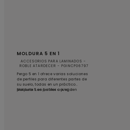
MOLDURA 5 EN 1
ACCESORIOS PARA LAMINADOS
ROBLE ATARDECER
PGINCP06797
Pergo 5 en 1 ofrece varias soluciones
de perfiles para diferentes partes de
su suelo, todas en un práctico
paquete. Los perfiles coinciden
Moldura 5 en 1, color a juego
perfectamente con el suelo en cuanto
a color y estructura, y las soluciones
”todo en uno” ofrecen resultados
óptimos. Con la solución patentada
Incizo®, simplemente tiene que cortar
el perfil según la forma que necesita:
1. Perfil en T: de laminado a laminado;