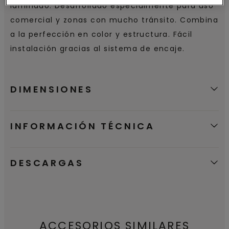
laminado. Desarrollado especialmente para uso
comercial y zonas con mucho tránsito. Combina
a la perfección en color y estructura. Fácil
instalación gracias al sistema de encaje.
DIMENSIONES
INFORMACIÓN TÉCNICA
DESCARGAS
ACCESORIOS SIMILARES