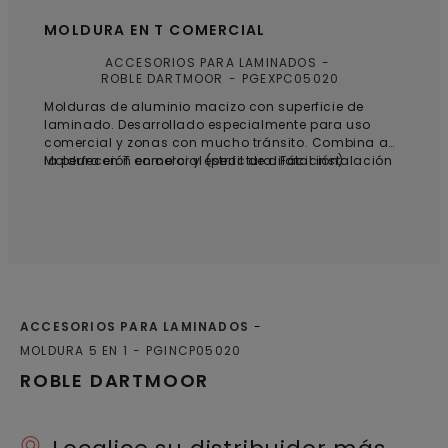
MOLDURA EN T COMERCIAL
ACCESORIOS PARA LAMINADOS
ROBLE DARTMOOR
PGEXPC05020
Molduras de aluminio macizo con superficie de
laminado. Desarrollado especialmente para uso
comercial y zonas con mucho tránsito. Combina a
la perfección en color y estructura. Fácil instalación
Moldura en T comercial (perfil de dilatación)
gracias al sistema de encaje.
ACCESORIOS PARA LAMINADOS
MOLDURA 5 EN 1
PGINCP05020
ROBLE DARTMOOR