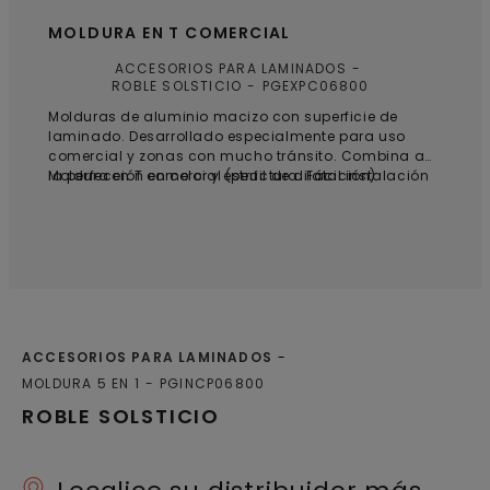
MOLDURA EN T COMERCIAL
ACCESORIOS PARA LAMINADOS
ROBLE SOLSTICIO
PGEXPC06800
Molduras de aluminio macizo con superficie de
laminado. Desarrollado especialmente para uso
comercial y zonas con mucho tránsito. Combina a
la perfección en color y estructura. Fácil instalación
Moldura en T comercial (perfil de dilatación)
gracias al sistema de encaje.
ACCESORIOS PARA LAMINADOS
MOLDURA 5 EN 1
PGINCP06800
ROBLE SOLSTICIO