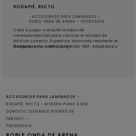
RODAPIÉ, RECTO
ACCESORIOS PARA LAMINADOS
ROBLE ONDA DE ARENA
PGSK05014
Color a juego: consulte la tabla de
correspondencias para conocer el número de
artículo correcto. Superficie: laminado resistente al
desgaste y los arañazos. Núcleo: MDF. Adaptable a
Rodapié, recto, color a juego
40 mm de altura. *8 tacos de conexión rectos y 8
esquineros incluidos/paquete (6 rodapiés).
ACCESORIOS PARA LAMINADOS
RODAPIÉ, RECTO – MODERN PLANK 9 MM,
DOMESTIC ELEGANCE RODAPIÉ DE
PARQUET
PGPSK05014
ROBLE ONDA DE ARENA