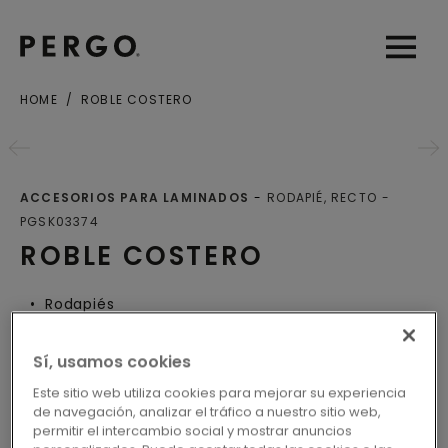
Open sear
Open
HOME
ROBLE COSTERO
Ciudad o Código postal
ACCESORIOS PARA LAMINADOS
RODAPIÉ, RECTO
PGSK03374
ROBLE COSTERO
Rodapiés
Sí, usamos cookies
Este sitio web utiliza cookies para mejorar su experiencia
LOCALICE SU DISTRIBUIDOR
de navegación, analizar el tráfico a nuestro sitio web,
MÁS CERCANO
permitir el intercambio social y mostrar anuncios