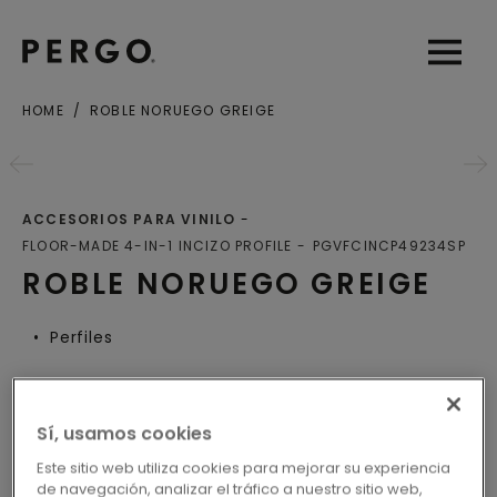
Open sear
Open
HOME
ROBLE NORUEGO GREIGE
Ciudad o Código postal
ACCESORIOS PARA VINILO
FLOOR-MADE 4-IN-1 INCIZO PROFILE
PGVFCINCP49234SP
ROBLE NORUEGO GREIGE
Perfiles
Sí, usamos cookies
LOCALICE SU DISTRIBUIDOR
Este sitio web utiliza cookies para mejorar su experiencia
MÁS CERCANO
de navegación, analizar el tráfico a nuestro sitio web,