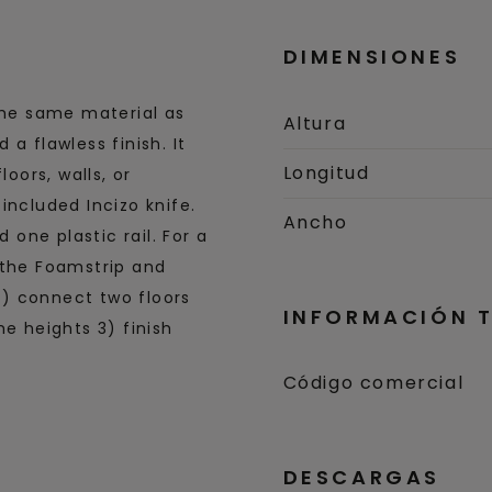
DIMENSIONES
the same material as
Altura
d a flawless finish. It
Longitud
loors, walls, or
included Incizo knife.
Ancho
 one plastic rail. For a
 the Foamstrip and
 1) connect two floors
INFORMACIÓN 
me heights 3) finish
Código comercial
DESCARGAS