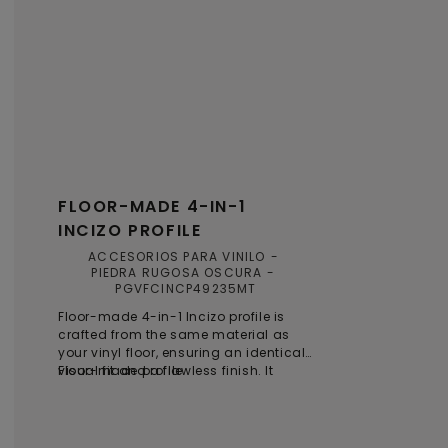
FLOOR-MADE 4-IN-1
INCIZO PROFILE
ACCESORIOS PARA VINILO
PIEDRA RUGOSA OSCURA
PGVFCINCP49235MT
Floor-made 4-in-1 Incizo profile is
crafted from the same material as
your vinyl floor, ensuring an identical
visual fit and a flawless finish. It
Floor-made profile
offers multiple solutions for
transitions between floors, walls, or
windows, and can be easily cut to
shape with the included Incizo knife.