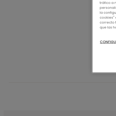
tráfico a
personali
la config
cookies" 
correcto 
que las 
CONFIGU