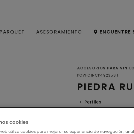
PARQUET
ASESORAMIENTO
ENCUENTRE 
ACCESORIOS PARA VINIL
PGVFCINCP49235ST
PIEDRA R
Perfiles
mos cookies
LOCALICE S
o web utiliza cookies para mejorar su experiencia de navegación, anal