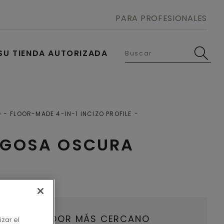
PARA PROFESIONALES
SU TIENDA AUTORIZADA
O
FLOOR-MADE 4-IN-1 INCIZO PROFILE
UGOSA OSCURA
U DISTRIBUIDOR MÁS CERCANO
izar el