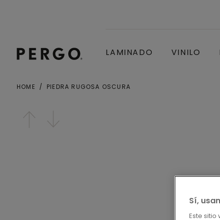
LAMINADO
VINILO
HOME
PIEDRA RUGOSA OSCURA
Ciudad o Código postal
Open image in lightbox
Sí, usa
Este siti