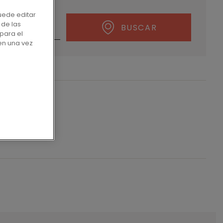
uede editar
 de las
BUSCAR
para el
en una vez