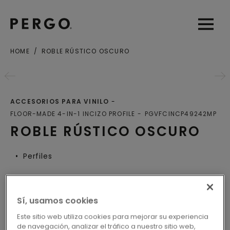
Open sear
Open
HOME
ROBLE RÚSTICO OSCURO
Ciudad o Código postal
ACCESORIOS PARA VINILO
FLOOR-MADE 4-IN-1 INCIZO PROFILE
PGVFCINCP49242MP
ROBLE RÚSTICO OSCURO
Perfiles
Sí, usamos cookies
LOCALICE SU DISTRIBUIDOR
Este sitio web utiliza cookies para mejorar su experiencia
MÁS CERCANO
de navegación, analizar el tráfico a nuestro sitio web,