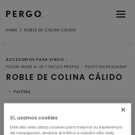
Open sear
Open
HOME
ROBLE DE COLINA CÁLIDO
Ciudad o Código postal
ACCESORIOS PARA VINILO
FLOOR-MADE 4-IN-1 INCIZO PROFILE
PGVFCINCP49243MP
ROBLE DE COLINA CÁLIDO
Perfiles
Sí, usamos cookies
LOCALICE SU DISTRIBUIDOR
Este sitio web utiliza cookies para mejorar su experiencia
MÁS CERCANO
de navegación, analizar el tráfico a nuestro sitio web,