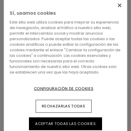
Sí, usamos cookies
Este sitio web utiliza cookies para mejorar su experiencia
de navegación, analizar el tráfico a nuestro sitio web,
BUSCAR
permitir el intercambio social y mostrar anuncios
personalizados. Puede aceptar todas las cookies o las
cookies analíticas o puede editar la configuración de las
cookies mediante el enlace "Cambiar la configuración de
las cookies" a continuación. Las cookies esenciales y
funcionales son necesarias para el correcto
funcionamiento de nuestro sitio web. Otras cookies solo
se establecen una vez que las haya aceptado.
CONFIGURACIÓN DE COOKIES
CARACTERÍSTICAS DEL
RECHAZARLAS TODAS
PRODUCTO
ACEPTAR TODAS LAS COOKIES
Floor-made Small Skirting is a clickable 7cm