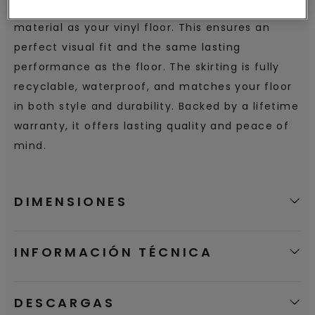
high vinyl skirting, made from the same
material as your vinyl floor. This ensures an
perfect visual fit and the same lasting
performance as the floor. The skirting is fully
recyclable, waterproof, and matches your floor
in both style and durability. Backed by a lifetime
warranty, it offers lasting quality and peace of
mind.
DIMENSIONES
INFORMACIÓN TÉCNICA
DESCARGAS