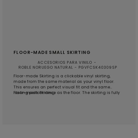
FLOOR-MADE SMALL SKIRTING
ACCESORIOS PARA VINILO
ROBLE NORUEGO NATURAL
PGVFCSK40309SP
Floor-made Skirting is a clickable vinyl skirting,
made from the same material as your vinyl floor.
This ensures an perfect visual fit and the same
lasting performance as the floor. The skirting is fully
Floor-made Skirting
recyclable, waterproof, and matches your floor in
both style and durability. Backed by a lifetime
warranty, it offers lasting quality and peace of
mind.