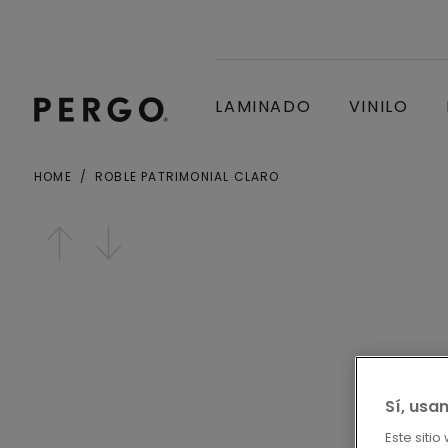
LAMINADO
VINILO
HOME
ROBLE PATRIMONIAL CLARO
Ciudad o Código postal
Open image in lightbox
Sí, usa
Este siti