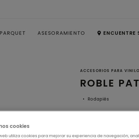
PARQUET
ASESORAMIENTO
ENCUENTRE 
ACCESORIOS PARA VINIL
ROBLE PA
Rodapiés
mos cookies
LOCALICE S
o web utiliza cookies para mejorar su experiencia de navegación, anal