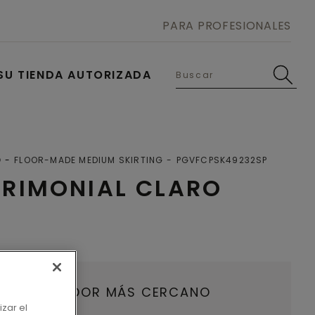
PARA PROFESIONALES
SU TIENDA AUTORIZADA
O
FLOOR-MADE MEDIUM SKIRTING
PGVFCPSK49232SP
TRIMONIAL CLARO
U DISTRIBUIDOR MÁS CERCANO
izar el