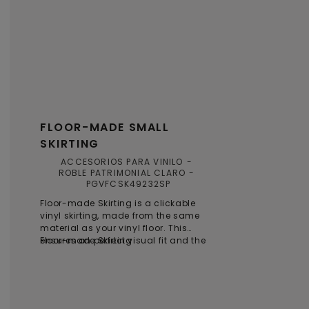
FLOOR-MADE SMALL
SKIRTING
ACCESORIOS PARA VINILO
ROBLE PATRIMONIAL CLARO
PGVFCSK49232SP
Floor-made Skirting is a clickable
vinyl skirting, made from the same
material as your vinyl floor. This
ensures an perfect visual fit and the
Floor-made Skirting
same lasting performance as the
floor. The skirting is fully recyclable,
waterproof, and matches your floor in
both style and durability. Backed by a
lifetime warranty, it offers lasting