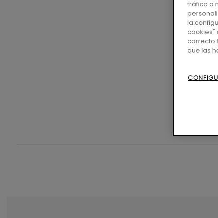
tráfico a
personali
la config
cookies" 
correcto 
que las 
CONFIGU