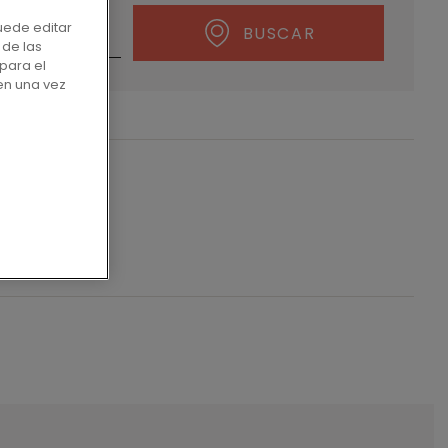
uede editar
BUSCAR
 de las
para el
en una vez