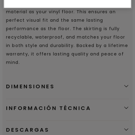
high vinyl skirting, made from the same
material as your vinyl floor. This ensures an
perfect visual fit and the same lasting
performance as the floor. The skirting is fully
recyclable, waterproof, and matches your floor
in both style and durability. Backed by a lifetime
warranty, it offers lasting quality and peace of
mind.
DIMENSIONES
INFORMACIÓN TÉCNICA
DESCARGAS