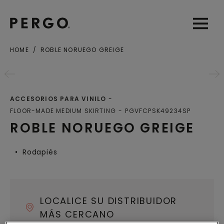
Open sear
Open
HOME
ROBLE NORUEGO GREIGE
Ciudad o Código postal
ACCESORIOS PARA VINILO
FLOOR-MADE MEDIUM SKIRTING
PGVFCPSK49234SP
ROBLE NORUEGO GREIGE
Rodapiés
LOCALICE SU DISTRIBUIDOR
MÁS CERCANO