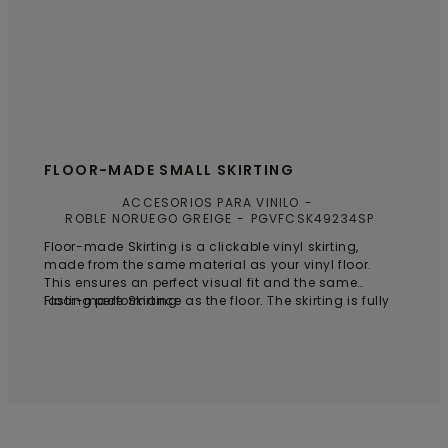
FLOOR-MADE SMALL SKIRTING
ACCESORIOS PARA VINILO
ROBLE NORUEGO GREIGE
PGVFCSK49234SP
Floor-made Skirting is a clickable vinyl skirting,
made from the same material as your vinyl floor.
This ensures an perfect visual fit and the same
lasting performance as the floor. The skirting is fully
Floor-made Skirting
recyclable, waterproof, and matches your floor in
both style and durability. Backed by a lifetime
warranty, it offers lasting quality and peace of
mind.