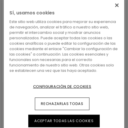
Sí, usamos cookies
Este sitio web utiliza cookies para mejorar su experiencia
de navegación, analizar el tráfico a nuestro sitio web,
BUSCAR
permitir el intercambio social y mostrar anuncios
personalizados. Puede aceptar todas las cookies o las
cookies analíticas o puede editar la configuración de las
cookies mediante el enlace "Cambiar la configuración de
las cookies" a continuación. Las cookies esenciales y
funcionales son necesarias para el correcto
funcionamiento de nuestro sitio web. Otras cookies solo
se establecen una vez que las haya aceptado.
CONFIGURACIÓN DE COOKIES
CARACTERÍSTICAS DEL
RECHAZARLAS TODAS
PRODUCTO
ACEPTAR TODAS LAS COOKIES
Floor-made Small Skirting is a clickable 7cm