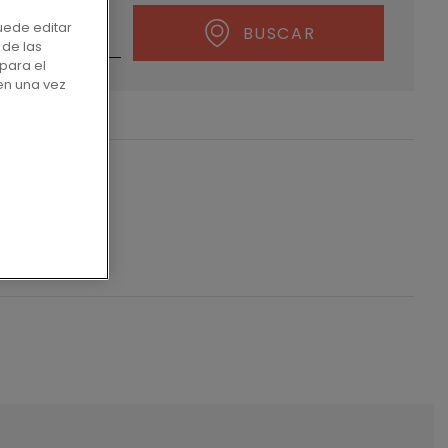
uede editar
BUSCAR
 de las
para el
en una vez