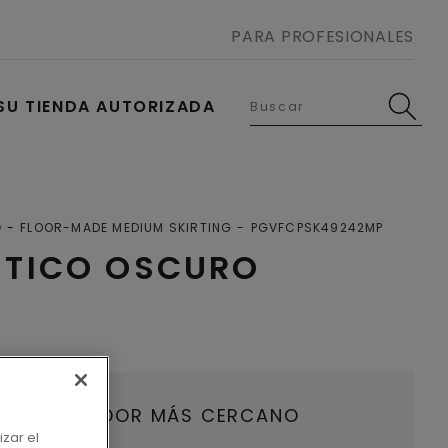
PARA PROFESIONALES
SU TIENDA AUTORIZADA
O
FLOOR-MADE MEDIUM SKIRTING
PGVFCPSK49242MP
STICO OSCURO
U DISTRIBUIDOR MÁS CERCANO
izar el