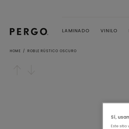
LAMINADO
VINILO
HOME
ROBLE RÚSTICO OSCURO
Ciudad o Código postal
Open image in lightbox
Sí, usa
Este siti