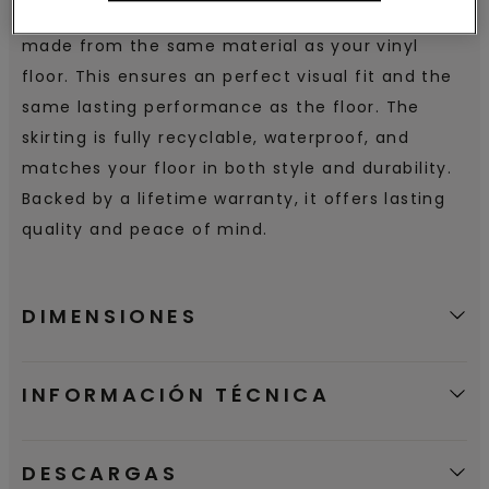
Floor-made Skirting is a clickable vinyl skirting,
made from the same material as your vinyl
floor. This ensures an perfect visual fit and the
same lasting performance as the floor. The
skirting is fully recyclable, waterproof, and
matches your floor in both style and durability.
Backed by a lifetime warranty, it offers lasting
quality and peace of mind.
DIMENSIONES
INFORMACIÓN TÉCNICA
DESCARGAS