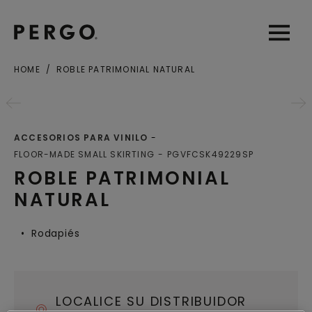
Open sear
Open
HOME
ROBLE PATRIMONIAL NATURAL
Ciudad o Código postal
ACCESORIOS PARA VINILO
FLOOR-MADE SMALL SKIRTING
PGVFCSK49229SP
ROBLE PATRIMONIAL
NATURAL
Rodapiés
LOCALICE SU DISTRIBUIDOR