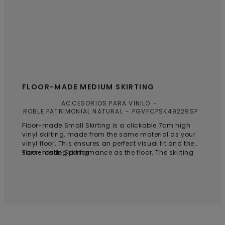
FLOOR-MADE MEDIUM SKIRTING
ACCESORIOS PARA VINILO
ROBLE PATRIMONIAL NATURAL
PGVFCPSK49229SP
Floor-made Small Skirting is a clickable 7cm high
vinyl skirting, made from the same material as your
vinyl floor. This ensures an perfect visual fit and the
same lasting performance as the floor. The skirting
Floor-made Skirting
is fully recyclable, waterproof, and matches your
floor in both style and durability. Backed by a
lifetime warranty, it offers lasting quality and peace
of mind.