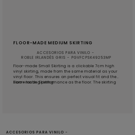
FLOOR-MADE MEDIUM SKIRTING
ACCESORIOS PARA VINILO
ROBLE IRLANDÉS GRIS
PGVFCPSK49253MP
Floor-made Small Skirting is a clickable 7cm high
vinyl skirting, made from the same material as your
vinyl floor. This ensures an perfect visual fit and the
same lasting performance as the floor. The skirting
Floor-made Skirting
is fully recyclable, waterproof, and matches your
floor in both style and durability. Backed by a
lifetime warranty, it offers lasting quality and peace
of mind.
ACCESORIOS PARA VINILO