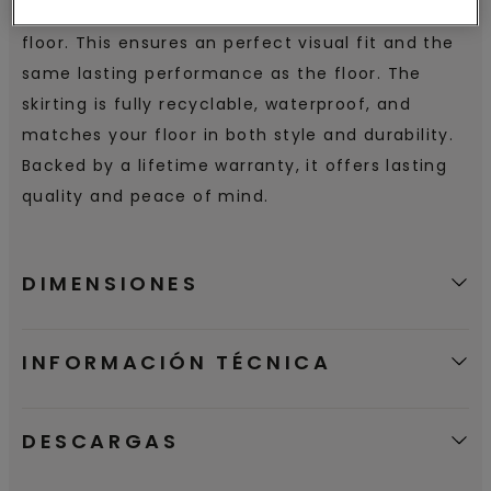
made from the same material as your vinyl
floor. This ensures an perfect visual fit and the
same lasting performance as the floor. The
skirting is fully recyclable, waterproof, and
matches your floor in both style and durability.
Backed by a lifetime warranty, it offers lasting
quality and peace of mind.
DIMENSIONES
INFORMACIÓN TÉCNICA
DESCARGAS