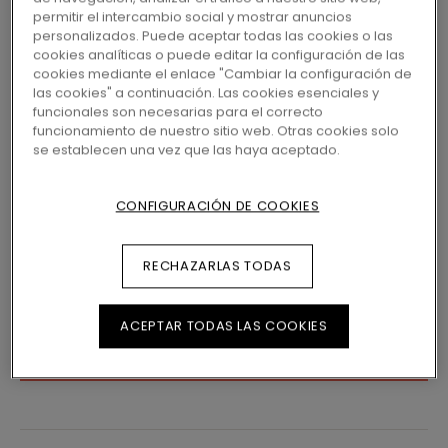
permitir el intercambio social y mostrar anuncios
personalizados. Puede aceptar todas las cookies o las
40,05
€/m²
2 variantes
Disponible en
cookies analíticas o puede editar la configuración de las
PVP Recomendado (IVA
cookies mediante el enlace "Cambiar la configuración de
Incluido)
las cookies" a continuación. Las cookies esenciales y
funcionales son necesarias para el correcto
funcionamiento de nuestro sitio web. Otras cookies solo
ENCUENTRE UNA TIENDA CERCA
se establecen una vez que las haya aceptado.
¿Quiere ver este suelo en la vida real? ¿Le
queda alguna pregunta por hacer? ¡No se
CONFIGURACIÓN DE COOKIES
preocupe! Siempre hay una tienda de Pergo
cerca.
RECHAZARLAS TODAS
ACEPTAR TODAS LAS COOKIES
BUSCAR