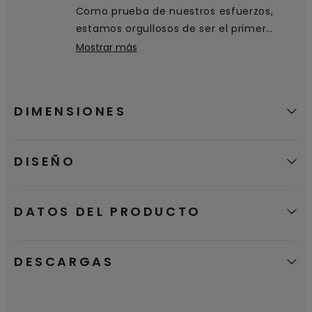
Como prueba de nuestros esfuerzos,
de su ciclo de vida: desde la extracción
estamos orgullosos de ser el primer
de materias primas hasta la producción,
fabricante de suelos en recibir la
Mostrar más
distribución y eliminación.
etiqueta ecológica Nordic Swan, que
certifica que nuestros productos son una
buena opción medioambiental.
DIMENSIONES
DISEÑO
DATOS DEL PRODUCTO
DESCARGAS