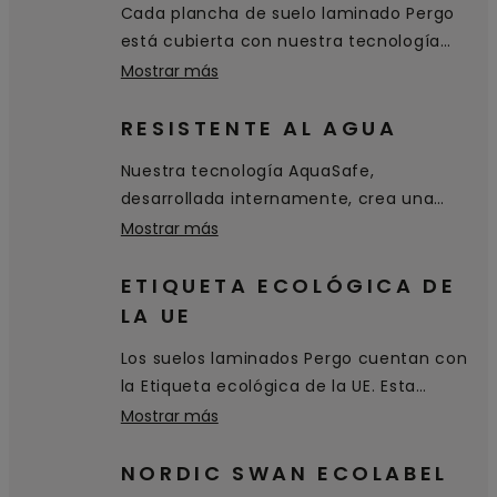
Cada plancha de suelo laminado Pergo
está cubierta con nuestra tecnología
patentada TitanX™. Esta capa superior
Mostrar más
de alta calidad proporciona a su suelo
una excelente resistencia a los arañazos
RESISTENTE AL AGUA
y al desgaste, y hace que sea higiénico y
Nuestra tecnología AquaSafe,
fácil de limpiar.
desarrollada internamente, crea una
superficie sellada 100 % hermética que
Mostrar más
llega hasta los biseles y evita que el agua
penetre en el suelo. Simplemente se
ETIQUETA ECOLÓGICA DE
queda sobre la superficie y se puede
LA UE
limpiar fácilmente.
Los suelos laminados Pergo cuentan con
la Etiqueta ecológica de la UE. Esta
certificación de excelencia
Mostrar más
medioambiental se concede a productos
y servicios que cumplen con altos
NORDIC SWAN ECOLABEL
estándares medioambientales a lo largo