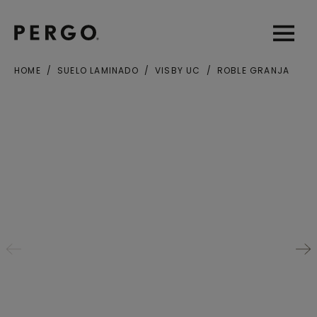
Open sear
Open
HOME
SUELO LAMINADO
VISBY UC
ROBLE GRANJA
Ciudad o Código postal