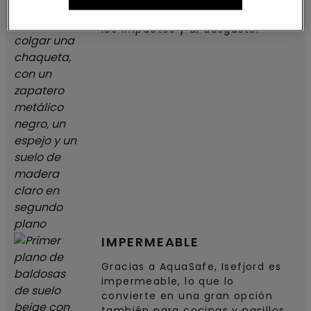
silencioso, pero tiene un núcleo
fuerte y una alta resistencia a
los impactos y al desgaste.
IMPERMEABLE
Gracias a AquaSafe, Isefjord es
impermeable, lo que lo
convierte en una gran opción
también para cocinas y pasillos.