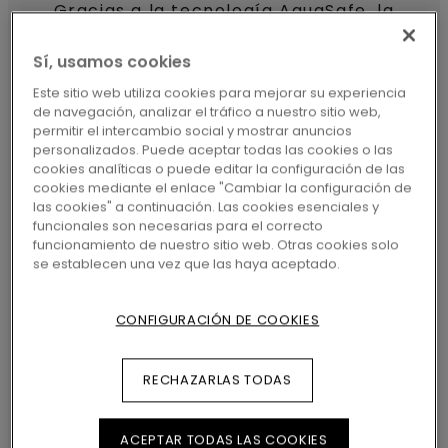
Gracias a la tecnología AquaSafe, la
superficie es totalmente impermeable,
Sí, usamos cookies
mientras que su capa de subsuelo
Este sitio web utiliza cookies para mejorar su experiencia
integrada y el sistema Uniclic® facilitan
de navegación, analizar el tráfico a nuestro sitio web,
permitir el intercambio social y mostrar anuncios
una instalación rápida y sencilla.
personalizados. Puede aceptar todas las cookies o las
cookies analíticas o puede editar la configuración de las
cookies mediante el enlace "Cambiar la configuración de
las cookies" a continuación. Las cookies esenciales y
funcionales son necesarias para el correcto
¿POR QUÉ OPTAR POR LAS
funcionamiento de nuestro sitio web. Otras cookies solo
MANTAS DE SUELO DE
se establecen una vez que las haya aceptado.
VINILO ISEFJORD PAD PRO?
CONFIGURACIÓN DE COOKIES
SUAVE, SILENCIOSO Y
RECHAZARLAS TODAS
CÁLIDO
Isefjord es suave, cálido y
ACEPTAR TODAS LAS COOKIES