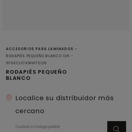
sin juntas y una
sin juntas y una
instalación sencilla,
instalación sencilla,
incluso en espacios
incluso en espacios
pequeños.
reducidos.
ACCESORIOS PARA LAMINADOS
RODAPIÉS PEQUEÑO BLANCO 126
SFSKCLICKWHITE126
RODAPIÉS PEQUEÑO
BLANCO
Localice su distribuidor más
cercano
Ciudad o Código postal