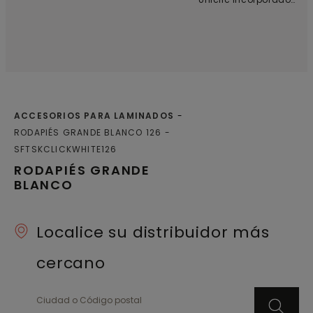
sin juntas y una
para garantizar un
instalación sencilla,
acabado sin juntas y
incluso en espacios
una instalación
reducidos.
sencilla.
ACCESORIOS PARA LAMINADOS
RODAPIÉS GRANDE BLANCO 126
SFTSKCLICKWHITE126
RODAPIÉS GRANDE
BLANCO
Localice su distribuidor más
cercano
Ciudad o Código postal