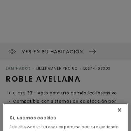
VER EN SU HABITACIÓN
LAMINADOS
LILLEHAMMER PRO UC
L0274-08303
ROBLE AVELLANA
Clase 33 - Apto para uso doméstico intensivo
Compatible con sistemas de calefacción por
suelo radiante
Resistente al agua
Sí, usamos cookies
Etiqueta ecológica de la UE
Este sitio web utiliza cookies para mejorar su experiencia
Nordic Swan Ecolabel