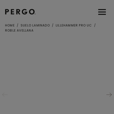
Open sear
Open
HOME
SUELO LAMINADO
LILLEHAMMER PRO UC
ROBLE AVELLANA
Ciudad o Código postal