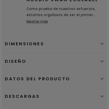
estándares medioambientales a lo largo
Como prueba de nuestros esfuerzos,
de su ciclo de vida: desde la extracción
estamos orgullosos de ser el primer
de materias primas hasta la producción,
fabricante de suelos en recibir la
Mostrar más
distribución y eliminación.
etiqueta ecológica Nordic Swan, que
certifica que nuestros productos son una
buena opción medioambiental.
DIMENSIONES
DISEÑO
DATOS DEL PRODUCTO
DESCARGAS