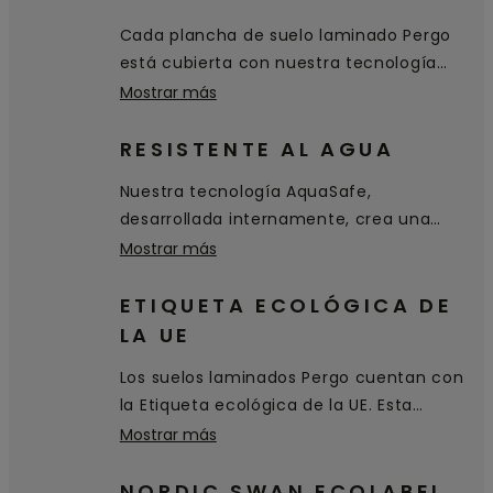
Cada plancha de suelo laminado Pergo
está cubierta con nuestra tecnología
patentada TitanX™. Esta capa superior
Mostrar más
de alta calidad proporciona a su suelo
una excelente resistencia a los arañazos
RESISTENTE AL AGUA
y al desgaste, y hace que sea higiénico y
Nuestra tecnología AquaSafe,
fácil de limpiar.
desarrollada internamente, crea una
superficie sellada 100 % hermética que
Mostrar más
llega hasta los biseles y evita que el agua
penetre en el suelo. Simplemente se
ETIQUETA ECOLÓGICA DE
queda sobre la superficie y se puede
LA UE
limpiar fácilmente.
Los suelos laminados Pergo cuentan con
la Etiqueta ecológica de la UE. Esta
certificación de excelencia
Mostrar más
medioambiental se concede a productos
y servicios que cumplen con altos
NORDIC SWAN ECOLABEL