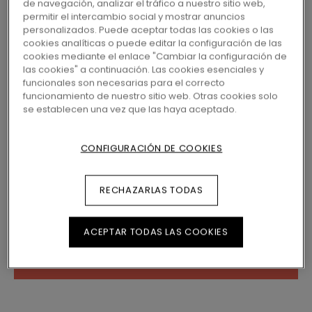
de navegación, analizar el tráfico a nuestro sitio web,
permitir el intercambio social y mostrar anuncios
personalizados. Puede aceptar todas las cookies o las
53,75
€/m²
3 variantes
cookies analíticas o puede editar la configuración de las
Disponible en
cookies mediante el enlace "Cambiar la configuración de
PVP Recomendado (IVA
las cookies" a continuación. Las cookies esenciales y
Incluido)
funcionales son necesarias para el correcto
funcionamiento de nuestro sitio web. Otras cookies solo
se establecen una vez que las haya aceptado.
ENCUENTRE UNA TIENDA CERCA
¿Quiere ver este suelo en la vida real? ¿Le
CONFIGURACIÓN DE COOKIES
queda alguna pregunta por hacer? ¡No se
preocupe! Siempre hay una tienda de Pergo
cerca.
RECHAZARLAS TODAS
ACEPTAR TODAS LAS COOKIES
BUSCAR