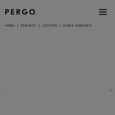
Open sear
Open
HOME
PARQUET
LOFOTEN
ROBLE ARENOSO
Ciudad o Código postal