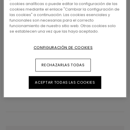
Sin base integrada
cookies analíticas o puede editar la configuración de las
cookies mediante el enlace "Cambiar la configuración de
las cookies" a continuación. Las cookies esenciales y
funcionales son necesarias para el correcto
funcionamiento de nuestro sitio web. Otras cookies solo
ENCUENTRE UNA TIENDA CERCA
se establecen una vez que las haya aceptado.
¿Quiere ver este suelo en la vida real? ¿Le
queda alguna pregunta por hacer? ¡No se
CONFIGURACIÓN DE COOKIES
preocupe! Siempre hay una tienda de Pergo
cerca.
RECHAZARLAS TODAS
ACEPTAR TODAS LAS COOKIES
BUSCAR