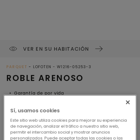
VER EN SU HABITACIÓN
PARQUET
LOFOTEN
W1216-05253-3
ROBLE ARENOSO
Garantía de por vida
Clic o cola
Sí, usamos cookies
Compatible con sistemas de calefacción por
suelo radiante
Este sitio web utiliza cookies para mejorar su experiencia
Resistente al agua
de navegación, analizar el tráfico a nuestro sitio web,
permitir el intercambio social y mostrar anuncios
Clasificación Lively
personalizados. Puede aceptar todas las cookies o las