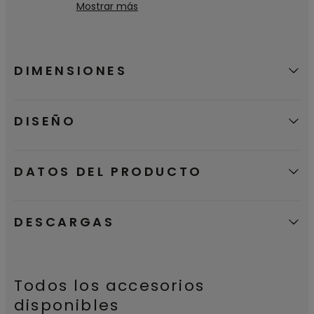
su suelo de parquet Pergo libre de
Mostrar más
preocupaciones. La superficie es
hermética, incluso si hay agua en el
suelo hasta 72 horas.
DIMENSIONES
DISEÑO
DATOS DEL PRODUCTO
DESCARGAS
Todos los accesorios
disponibles