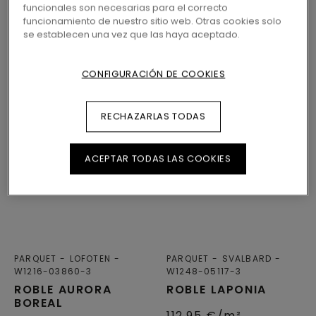
funcionales son necesarias para el correcto
funcionamiento de nuestro sitio web. Otras cookies solo
SUELOS DE PARQUET PARA
se establecen una vez que las haya aceptado.
DORMITORIO
CONFIGURACIÓN DE COOKIES
RECHAZARLAS TODAS
ACEPTAR TODAS LAS COOKIES
PARQUET
LOFOTEN
PARQUET
SVALBARD
W1216-03860-3
W1248-05117-3
ROBLE AURORA
ROBLE LAPONIA
BOREAL
112,95
€/m²