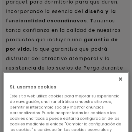
parquet
para dormitorio para que duren,
incorporando la esencia del
diseño y la
funcionalidad escandinavos
. Tenemos
tanta confianza en la calidad de nuestros
productos que incluyen una
garantía de
por vida
, lo que garantiza que podrá
disfrutar del atractivo atemporal y la
resistencia de los suelos de Pergo durante
los próximos años.
Sí, usamos cookies
DESCUBRA NUESTROS SUELOS DE
Este sitio web utiliza cookies para mejorar su experiencia
PARQUET PARA DORMITORIO
de navegación, analizar el tráfico a nuestro sitio web,
permitir el intercambio social y mostrar anuncios
personalizados. Puede aceptar todas las cookies o las
cookies analíticas o puede editar la configuración de las
cookies mediante el enlace "Cambiar la configuración de
las cookies" a continuación. Las cookies esenciales y