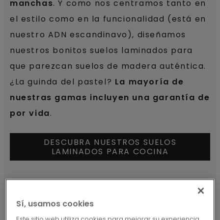
manchas
. Y como nos centramos tanto en
el estilo como en la funcionalidad (está en
nuestro ADN escandinavo), diseñamos
nuestros bonitos suelos laminados para
que parezcan suelos de madera auténtica.
¿La guinda del pastel?
La mayoría de
nuestras gamas incluyen una garantía de
por vida
.
DESCUBRA NUESTROS SUELOS
LAMINADOS PARA COCINA
Sí, usamos cookies
Este sitio web utiliza cookies para mejorar su experiencia