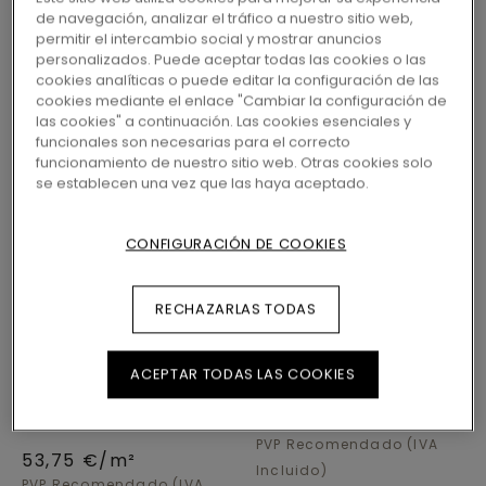
SUELO LAMINADO PARA COCINA
de navegación, analizar el tráfico a nuestro sitio web,
permitir el intercambio social y mostrar anuncios
personalizados. Puede aceptar todas las cookies o las
cookies analíticas o puede editar la configuración de las
cookies mediante el enlace "Cambiar la configuración de
las cookies" a continuación. Las cookies esenciales y
funcionales son necesarias para el correcto
funcionamiento de nuestro sitio web. Otras cookies solo
se establecen una vez que las haya aceptado.
CONFIGURACIÓN DE COOKIES
RECHAZARLAS TODAS
LAMINADOS
LAMINADOS
VISBY UC
LILLEHAMMER PRO UC
L0371-08474
L0274-08306
ACEPTAR TODAS LAS COOKIES
ROBLE GRIS LINO
ROBLE RESPLANDOR
DE CASTAÑO
40,05
€/m²
PVP Recomendado (IVA
53,75
€/m²
Incluido)
PVP Recomendado (IVA